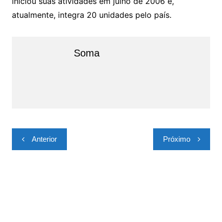
iniciou suas atividades em julho de 2006 e,
atualmente, integra 20 unidades pelo país.
Soma
Navegação
Anterior
Próximo
de
Post