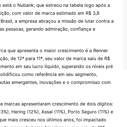
o está o Nubank, que estreou na tabela logo após a
osição, com valor de marca estimado em R$ 3,8
 Brasil, a empresa abraçou a missão de lutar contra a
s pessoas, gerando admiração, confiança e
rca que apresenta o maior crescimento é a Renner
ão, de 12ª para 11ª, seu valor de marca saiu de R$
cimento em seu lucro líquido, superando os níveis pré
olidificou como referência em seu segmento,
autas emergentes, inovações e o compromisso com
te marcas apresentaram crescimento de dois dígitos:
3%), Hering (12%), Assaí (11%), Porto Seguro (11%) e
 que mais cresceu nos últimos anos, foi impactado