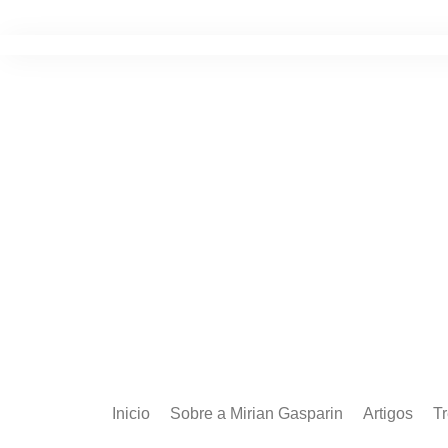
Ir
para
o
conteúdo
Inicio
Sobre a Mirian Gasparin
Artigos
T