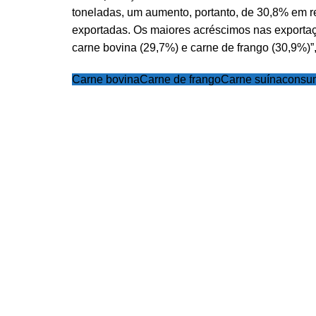
toneladas, um aumento, portanto, de 30,8% em re
exportadas. Os maiores acréscimos nas exporta
carne bovina (29,7%) e carne de frango (30,9%)”
Carne bovina
Carne de frango
Carne suína
consu