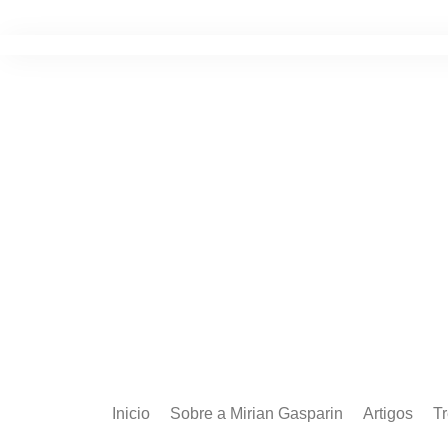
Ir
para
o
conteúdo
Inicio
Sobre a Mirian Gasparin
Artigos
T