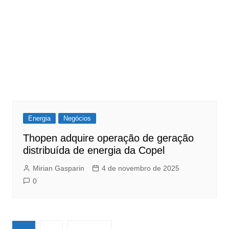
Energia
Negócios
Thopen adquire operação de geração
distribuída de energia da Copel
Mirian Gasparin
4 de novembro de 2025
0
Navegação