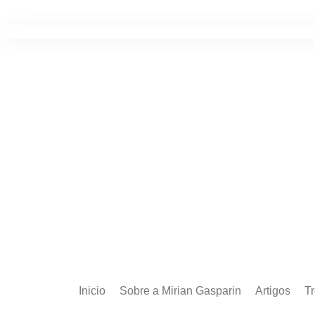
Ir
para
o
conteúdo
Inicio
Sobre a Mirian Gasparin
Artigos
T