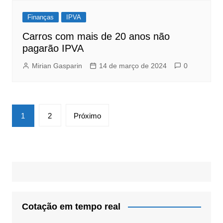
Finanças
IPVA
Carros com mais de 20 anos não
pagarão IPVA
Mirian Gasparin
14 de março de 2024
0
Navegação
1
2
Próximo
por
posts
Cotação em tempo real