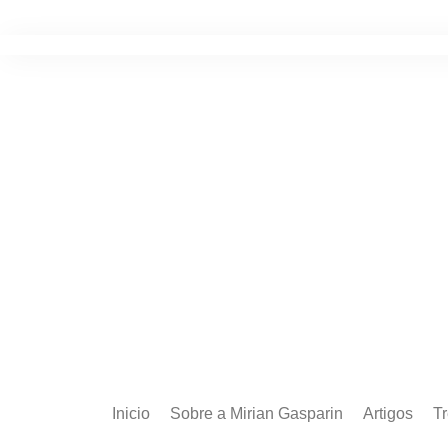
Ir
para
o
conteúdo
Inicio
Sobre a Mirian Gasparin
Artigos
T