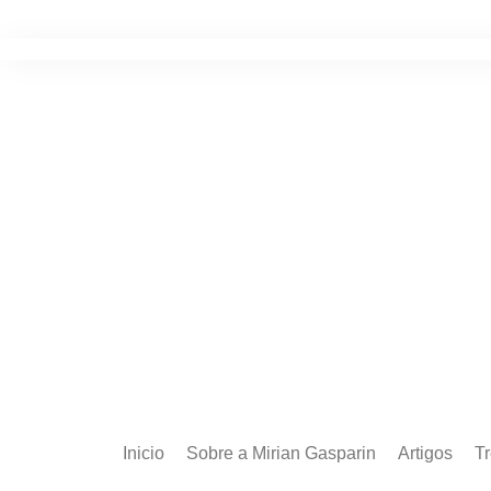
Ir
para
o
conteúdo
Inicio
Sobre a Mirian Gasparin
Artigos
T