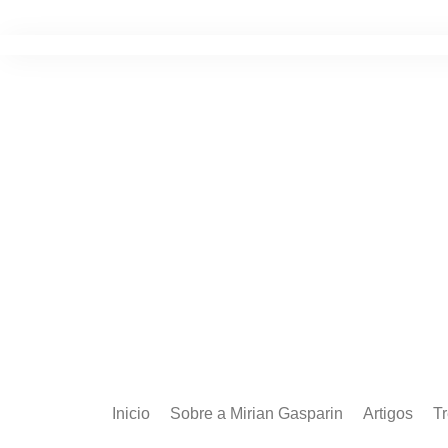
Ir
para
o
conteúdo
Inicio
Sobre a Mirian Gasparin
Artigos
T