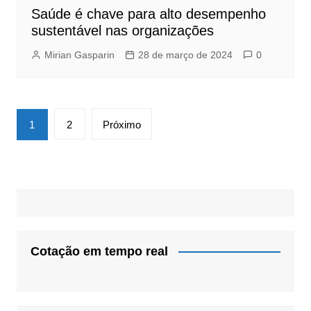
Saúde é chave para alto desempenho
sustentável nas organizações
Mirian Gasparin
28 de março de 2024
0
Navegação
1
2
Próximo
por
posts
Cotação em tempo real