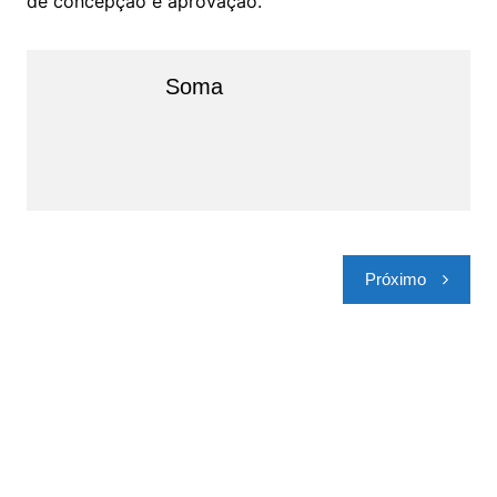
de concepção e aprovação.
Soma
Navegação
Próximo
de
Post