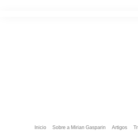
Ir
para
o
conteúdo
Inicio
Sobre a Mirian Gasparin
Artigos
T