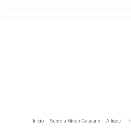
Ir
para
o
conteúdo
Inicio
Sobre a Mirian Gasparin
Artigos
T