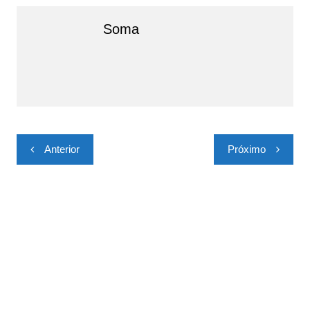
Soma
Navegação
Anterior
Próximo
de
Post