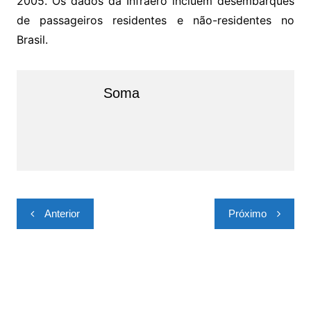
2005. Os dados da Infraero incluem desembarques
de passageiros residentes e não-residentes no
Brasil.
Soma
Navegação
Anterior
Próximo
de
Post