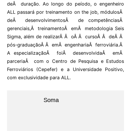
deÂ duração. Ao longo do peíodo, o engenheiro
ALL passará por treinamento on the job, módulosÂ
deÂ desenvolvimentosÂ de competênciasÂ
gerenciais,Â treinamentoÂ emÂ metodologia Seis
Sigma, além de realizarÂ Â oÂ Â cursoÂ Â deÂ Â
pós-graduaçãoÂ Â emÂ engenhariaÂ ferroviária.Â
A especializaçãoÂ foiÂ desenvolvidaÂ emÂ
parceriaÂ com o Centro de Pesquisa e Estudos
Ferroviários (Cepefer) e a Universidade Positivo,
com exclusividade para ALL.
Soma