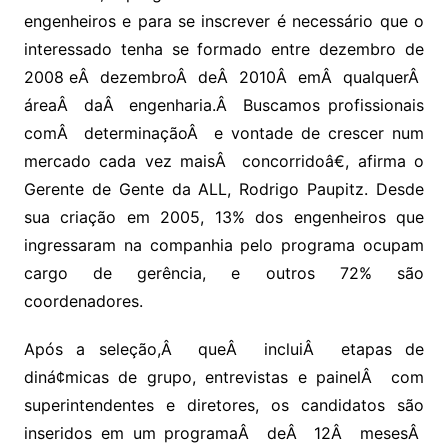
engenheiros e para se inscrever é necessário que o
interessado tenha se formado entre dezembro de
2008 eÂ dezembroÂ deÂ 2010Â emÂ qualquerÂ
áreaÂ daÂ engenharia.Â Buscamos profissionais
comÂ determinaçãoÂ e vontade de crescer num
mercado cada vez maisÂ concorridoâ€, afirma o
Gerente de Gente da ALL, Rodrigo Paupitz. Desde
sua criação em 2005, 13% dos engenheiros que
ingressaram na companhia pelo programa ocupam
cargo de gerência, e outros 72% são
coordenadores.
Após a seleção,Â queÂ incluiÂ etapas de
diná¢micas de grupo, entrevistas e painelÂ com
superintendentes e diretores, os candidatos são
inseridos em um programaÂ deÂ 12Â mesesÂ