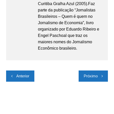
Curitiba Gralha Azul (2005).Faz
parte da publicação “Jornalistas
Brasileiros – Quem é quem no
Jornalismo de Economia”, livro
organizado por Eduardo Ribeiro e
Engel Paschoal que traz os
maiores nomes do Jornalismo
Econômico brasileiro.
Navegação
Anterior
Próximo
de
Post