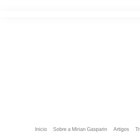
Ir
para
o
conteúdo
Inicio
Sobre a Mirian Gasparin
Artigos
T