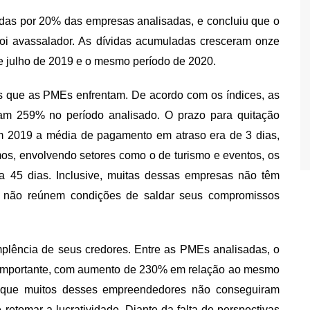
adas por 20% das empresas analisadas, e concluiu que o
foi avassalador. As dívidas acumuladas cresceram onze
 julho de 2019 e o mesmo período de 2020.
es que as PMEs enfrentam. De acordo com os índices, as
am 259% no período analisado. O prazo para quitação
 2019 a média de pagamento em atraso era de 3 dias,
os, envolvendo setores como o de turismo e eventos, os
 45 dias. Inclusive, muitas dessas empresas não têm
te não reúnem condições de saldar seus compromissos
implência de seus credores. Entre as PMEs analisadas, o
o importante, com aumento de 230% em relação ao mesmo
ma que muitos desses empreendedores não conseguiram
e retomar a lucratividade. Diante da falta de perspectivas