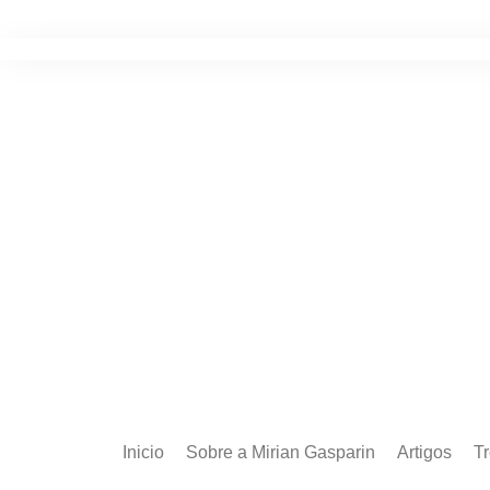
Ir
para
o
conteúdo
Inicio
Sobre a Mirian Gasparin
Artigos
T