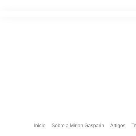
Ir
para
o
conteúdo
Inicio
Sobre a Mirian Gasparin
Artigos
T