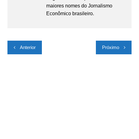
maiores nomes do Jornalismo
Econômico brasileiro.
Navegação
Anterior
Próximo
de
Post