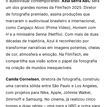
o audiovisual contemporâneo.
Azul Serra ABC
será
um dos grandes nomes da FilmTech 2025. Diretor
de fotografia premiado, assina produções que
marcaram o audiovisual brasileiro e internacional,
como
Cangaço Novo
(Prime Video),
Homem com
H
e a minissérie
Senna
(Netflix). Com mais de duas
décadas de trajetória, Azul é reconhecido por
transformar narrativas em imagens potentes, cheias
de cor, atmosfera e emoção. Na FilmTech, ele
compartilha sua visão sobre o papel da fotografia
na criação de mundos inesquecíveis.
Camila Cornelsen
, diretora de fotografia, construiu
uma carreira sólida entre São Paulo e Los Angeles,
com projetos para Nike, Apple, Johnnie Walker,
Smirnoff e Samsung. No cinema, já realizou cinco
longas e duas séries – uma para a HBO e outra para