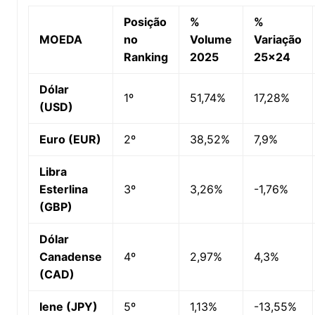
Posição
%
%
MOEDA
no
Volume
Variação
Ranking
2025
25×24
Dólar
1º
51,74%
17,28%
(USD)
Euro (EUR)
2º
38,52%
7,9%
Libra
Esterlina
3º
3,26%
-1,76%
(GBP)
Dólar
Canadense
4º
2,97%
4,3%
(CAD)
Iene (JPY)
5º
1,13%
-13,55%