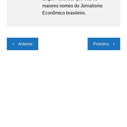
maiores nomes do Jornalismo
Econômico brasileiro.
Navegação
Anterior
Próximo
de
Post