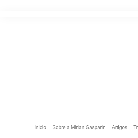
Ir
para
o
conteúdo
Inicio
Sobre a Mirian Gasparin
Artigos
T