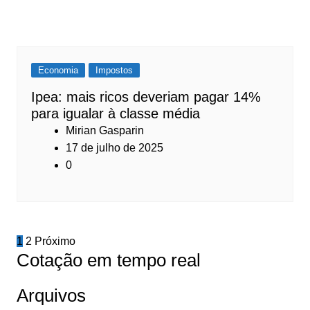
Economia
Impostos
Ipea: mais ricos deveriam pagar 14%
para igualar à classe média
Mirian Gasparin
17 de julho de 2025
0
Navegação
1
2
Próximo
Cotação em tempo real
por
posts
Arquivos