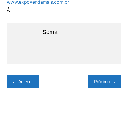
www.expovendamais.com.br
Â
Soma
Navegação
Anterior
Próximo
de
Post