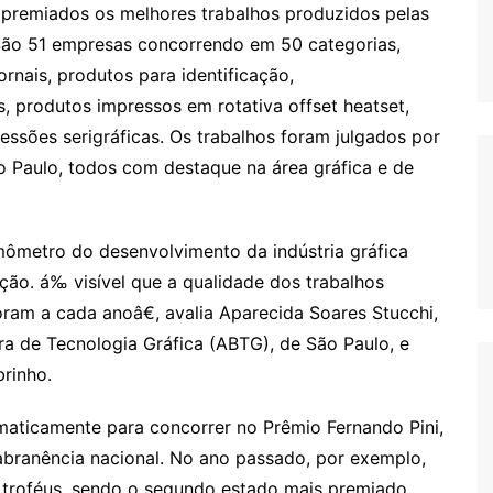
 premiados os melhores trabalhos produzidos pelas
 São 51 empresas concorrendo em 50 categorias,
jornais, produtos para identificação,
, produtos impressos em rotativa offset heatset,
ressões serigráficas. Os trabalhos foram julgados por
 Paulo, todos com destaque na área gráfica e de
ômetro do desenvolvimento da indústria gráfica
ão. á‰ visível que a qualidade dos trabalhos
ram a cada anoâ€, avalia Aparecida Soares Stucchi,
ra de Tecnologia Gráfica (ABTG), de São Paulo, e
rinho.
maticamente para concorrer no Prêmio Fernando Pini,
branência nacional. No ano passado, por exemplo,
troféus, sendo o segundo estado mais premiado