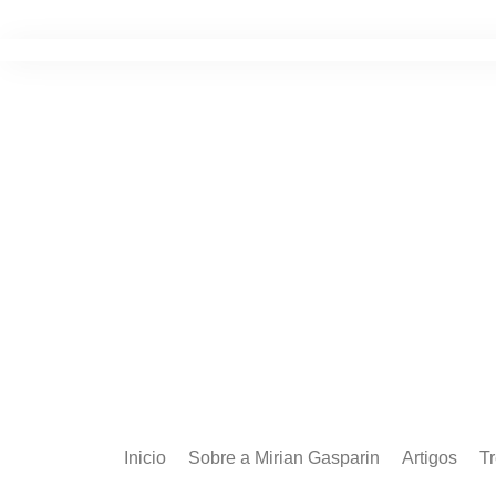
Ir
para
o
conteúdo
Inicio
Sobre a Mirian Gasparin
Artigos
T