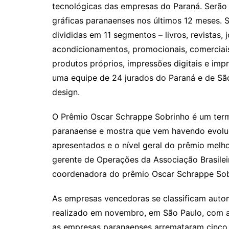
tecnológicas das empresas do Paraná. Serão
gráficas paranaenses nos últimos 12 meses.
divididas em 11 segmentos – livros, revistas, 
acondicionamentos, promocionais, comerciais
produtos próprios, impressões digitais e imp
uma equipe de 24 jurados do Paraná e de São
design.
O Prêmio Oscar Schrappe Sobrinho é um term
paranaense e mostra que vem havendo evoluç
apresentados e o nível geral do prêmio melho
gerente de Operações da Associação Brasilei
coordenadora do prêmio Oscar Schrappe Sob
As empresas vencedoras se classificam auto
realizado em novembro, em São Paulo, com a
as empresas paranaenses arremataram cinco 