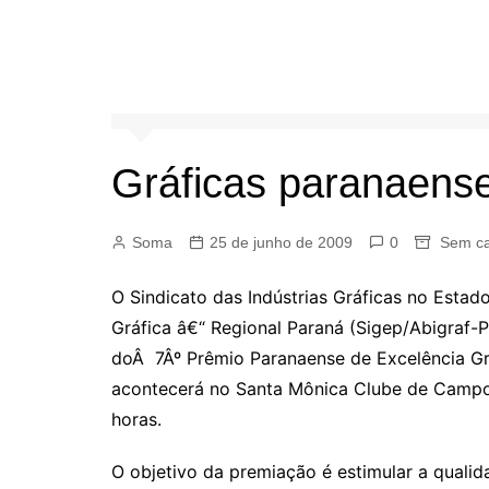
Gráficas paranaens
Soma
25 de junho de 2009
0
Sem ca
O Sindicato das Indústrias Gráficas no Estado
Gráfica â€“ Regional Paraná (Sigep/Abigraf-P
doÂ 7Âº Prêmio Paranaense de Excelência Gr
acontecerá no Santa Mônica Clube de Campo, 
horas.
O objetivo da premiação é estimular a qualida