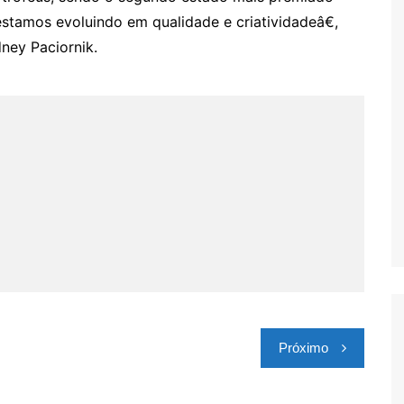
stamos evoluindo em qualidade e criatividadeâ€,
ney Paciornik.
Próximo