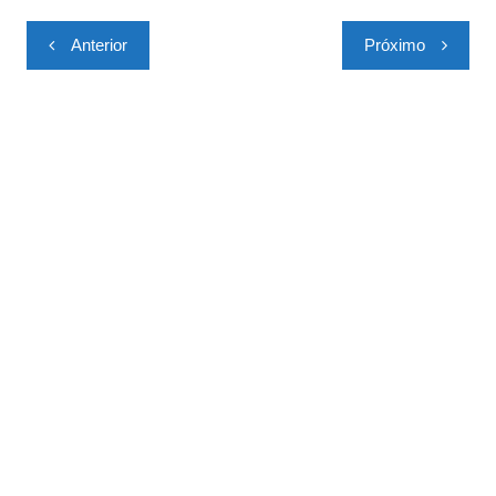
Navegação
Anterior
Próximo
de
Post