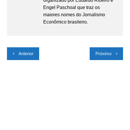
organizado por Eduardo Ribeiro e
Engel Paschoal que traz os
maiores nomes do Jornalismo
Econômico brasileiro.
Navegação
Anterior
Próximo
de
Post