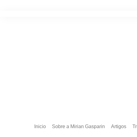
Ir
para
o
conteúdo
Inicio
Sobre a Mirian Gasparin
Artigos
T