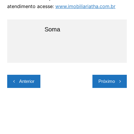
atendimento acesse:
www.imobiliariatha.com.br
Soma
Navegação
Anterior
Próximo
de
Post