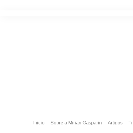
Ir
para
o
conteúdo
Inicio
Sobre a Mirian Gasparin
Artigos
T