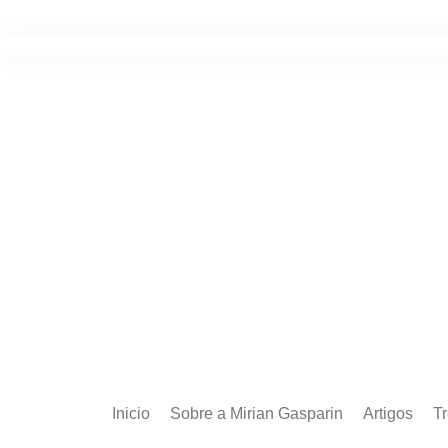
Ir
para
o
conteúdo
Inicio
Sobre a Mirian Gasparin
Artigos
T