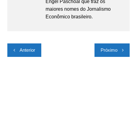
Engel Paschoal que traz os
maiores nomes do Jornalismo
Econômico brasileiro.
Navegação
Anterior
Próximo
de
Post