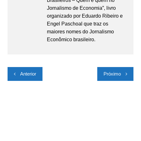
Brasileiros – Quem é quem no
Jornalismo de Economia”, livro
organizado por Eduardo Ribeiro e
Engel Paschoal que traz os
maiores nomes do Jornalismo
Econômico brasileiro.
Navegação
Anterior
Próximo
de
Post