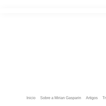
Ir
para
o
conteúdo
Inicio
Sobre a Mirian Gasparin
Artigos
T