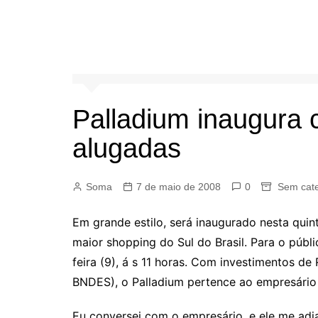
Palladium inaugura 
alugadas
Soma
7 de maio de 2008
0
Sem cate
Em grande estilo, será inaugurado nesta quint
maior shopping do Sul do Brasil. Para o públ
feira (9), á s 11 horas. Com investimentos d
BNDES), o Palladium pertence ao empresário 
Eu conversei com o empresário, e ele me ad