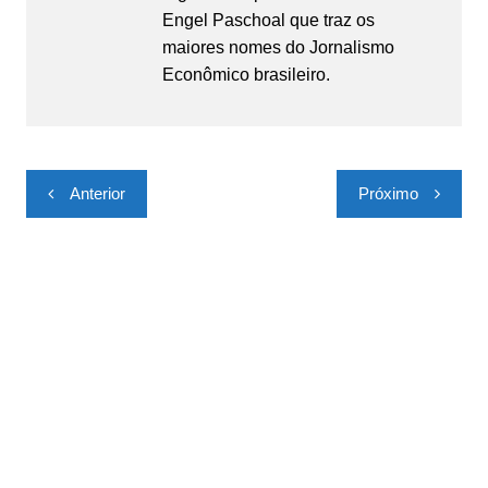
Engel Paschoal que traz os
maiores nomes do Jornalismo
Econômico brasileiro.
Navegação
Anterior
Próximo
de
Post