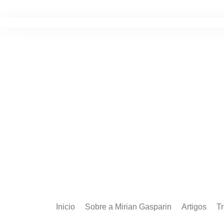
Ir
para
o
conteúdo
Inicio
Sobre a Mirian Gasparin
Artigos
T