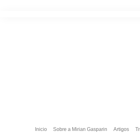
Ir
para
o
conteúdo
Inicio
Sobre a Mirian Gasparin
Artigos
T