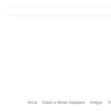
Ir
para
o
conteúdo
Inicio
Sobre a Mirian Gasparin
Artigos
T