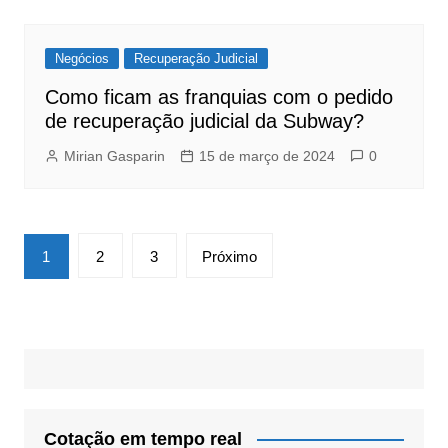
Negócios
Recuperação Judicial
Como ficam as franquias com o pedido
de recuperação judicial da Subway?
Mirian Gasparin
15 de março de 2024
0
Navegação
1
2
3
Próximo
por
posts
Cotação em tempo real