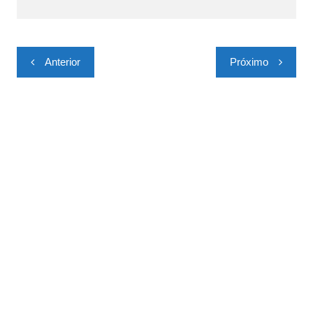
Navegação
Anterior
Próximo
de
Post