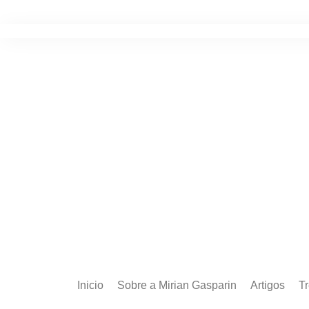
Ir
para
o
conteúdo
Inicio
Sobre a Mirian Gasparin
Artigos
T